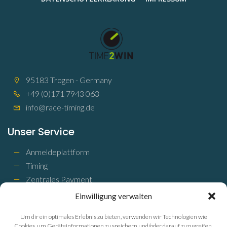
95183 Trogen - Germany
+49 (0)171 7943 063
info@race-timing.de
Unser Service
Anmeldeplattform
Timing
Zentrales Payment
Ergebnisse online
Einwilligung verwalten
Shop
Um dir ein optimales Erlebnis zu bieten, verwenden wir Technologien wie
Aktive und passive Transponder
Cookies, um Geräteinformationen zu speichern und/oder darauf zuzugreifen.