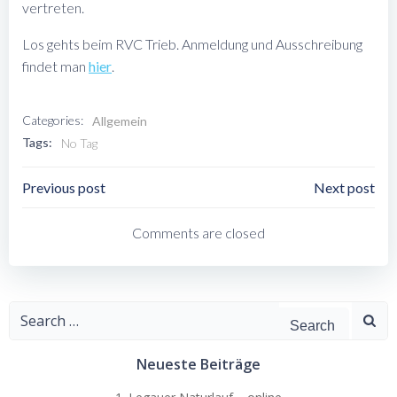
vertreten.
Los gehts beim RVC Trieb. Anmeldung und Ausschreibung
findet man
hier
.
Categories:
Allgemein
Tags:
No Tag
Post
Post
Previous post
Next post
Navigation
Navigation
Comments are closed
Search
for:
Neueste Beiträge