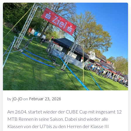
JO-JO
Februar 23, 2026
by
on
Am 26.04. startet wieder der CUBE Cup mit insgesamt 12
MTB Rennen in seine Saison. Dabei sind wieder alle
Klassen von der U7 bis zu den Herren der Klasse III