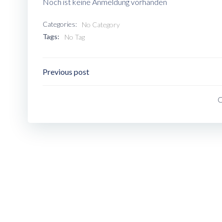
Noch ist keine Anmeldung vorhanden
Categories:
No Category
Tags:
No Tag
Post
Previous post
Navigation
C